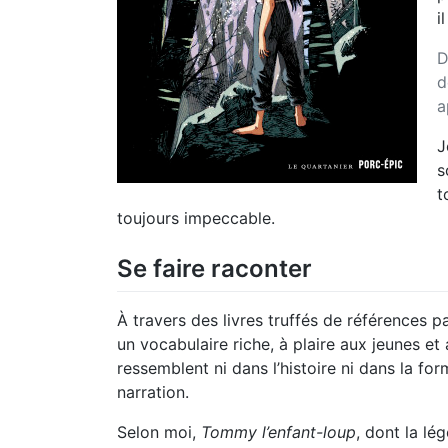
i
D
d
a
J
s
t
toujours impeccable.
Se faire raconter
À travers des livres truffés de références par
un vocabulaire riche, à plaire aux jeunes e
ressemblent ni dans l’histoire ni dans la f
narration.
Selon moi,
Tommy l’enfant-loup
, dont la lé