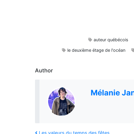
auteur québécois
le deuxième étage de l'océan
Author
Mélanie Ja
Previous
Les valeurs du temps des fêtes