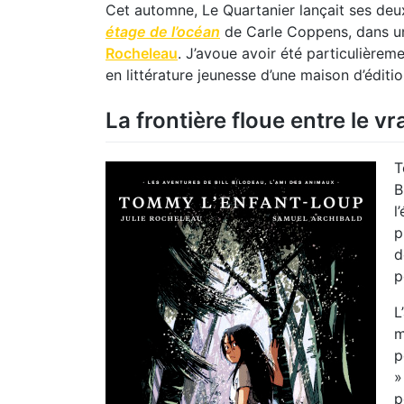
Cet automne, Le Quartanier lançait ses deux 
étage de l’océan
de Carle Coppens, dans une
Rocheleau
. J’avoue avoir été particulièreme
en littérature jeunesse d’une maison d’éditi
La frontière floue entre le vra
T
B
l
p
d
p
L
m
p
»
p