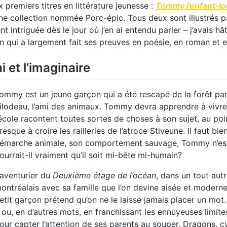
premiers titres en littérature jeunesse :
Tommy l’enfant-l
 collection nommée Porc-épic. Tous deux sont illustrés par
nt intriguée dès le jour où j’en ai entendu parler – j’avais 
on qui a largement fait ses preuves en poésie, en roman et e
i et l’imaginaire
ommy est un jeune garçon qui a été rescapé de la forêt p
ilodeau, l’ami des animaux. Tommy devra apprendre à vivre 
’école racontent toutes sortes de choses à son sujet, au poi
resque à croire les railleries de l’atroce Stiveune. Il faut bi
émarche animale, son comportement sauvage, Tommy n’est 
ourrait-il vraiment qu’il soit mi-bête mi-humain?
’aventurier du
Deuxième étage de l’océan
, dans un tout aut
ontréalais avec sa famille que l’on devine aisée et moderne 
etit garçon prétend qu’on ne le laisse jamais placer un mot.
 ou, en d’autres mots, en franchissant les ennuyeuses limite
our capter l’attention de ses parents au souper. Dragons, c