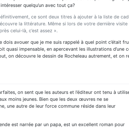
l intéresser quelqu’un avec tout ça?
éfinitivement, ce sont deux titres à ajouter à la liste de ca
écouvre la littérature. Même si lors de votre dernière visite 
près celui-là, c’est assez ».
e dois avouer que je me suis rappelé à quel point c’était f
oit quasi impensable, en apercevant les illustrations d’une c
out, on découvre le dessin de Rocheleau autrement, et on r
faites, on sent que les auteurs et l’éditeur ont tenu à utilis
t aux moins jeunes. Bien que les deux œuvres ne se
orme, une autre de leur force commune réside dans leur
gende est narrée par un papa, est un excellent roman pour