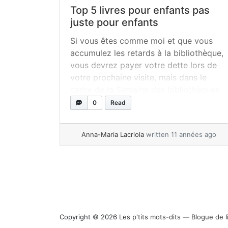
Top 5 livres pour enfants pas
juste pour enfants
Si vous êtes comme moi et que vous
accumulez les retards à la bibliothèque,
vous devrez payer votre dette lors de
votre prochaine visite, mais dans le
cadre de la Semaine des bibliothèques
publiques qui a lieu du 17 octobre au 24
0
Read
octobre 2015, le fabuleux projet
développé par l’arrondissement
Anna-Maria Lacriola
written 11 années ago
Rosemont-Petite Patrie en 2013 « Lire,...
»
read more
Page navigation
Copyright © 2026
Les p'tits mots-dits ― Blogue de l