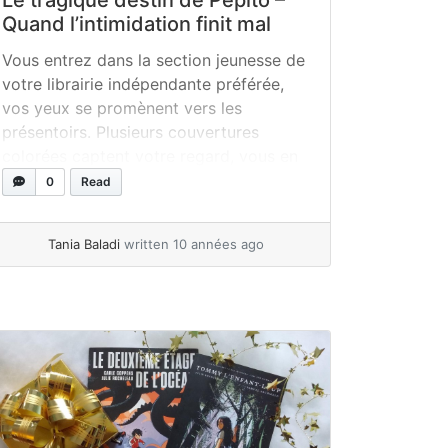
Quand l’intimidation finit mal
Vous entrez dans la section jeunesse de
votre librairie indépendante préférée,
vos yeux se promènent vers les
présentoirs. Plusieurs couvertures
colorées captent votre regard, vous en
feuilletez quelques-uns au hasard : des
0
Read
histoires tendres et rigolotes, des
histoires d’aventures, des histoires
Tania Baladi
written 10 années ago
fantastiques, des livres avec des
animaux, beaucoup de loups, de
princesses ou de titres... »
read more