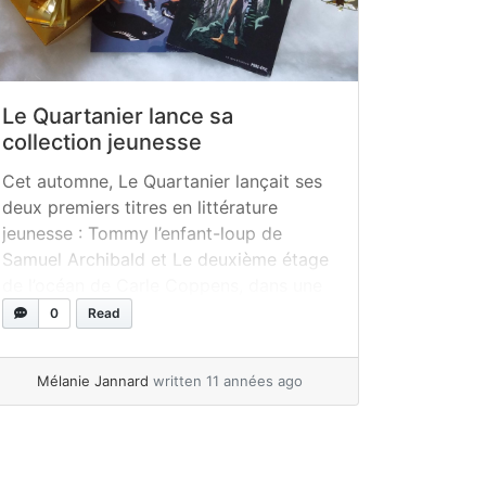
Le Quartanier lance sa
collection jeunesse
Cet automne, Le Quartanier lançait ses
deux premiers titres en littérature
jeunesse : Tommy l’enfant-loup de
Samuel Archibald et Le deuxième étage
de l’océan de Carle Coppens, dans une
collection nommée Porc-épic. Tous
0
Read
deux sont illustrés par la talentueuse
illustratrice Julie Rocheleau. J’avoue
Mélanie Jannard
written 11 années ago
avoir été particulièrement intriguée dès
le jour où j’en ai entendu parler – j’avais...
»
read more