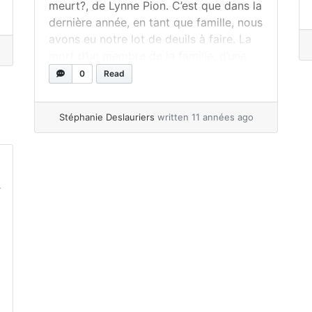
meurt?, de Lynne Pion. C’est que dans la
dernière année, en tant que famille, nous
avons eu notre lot de deuils à faire. La
mort d’un membre de la famille, d’une
amie puis, d’un petit bébé que nous
0
Read
n’aurons... »
read more
Stéphanie Deslauriers
written 11 années ago