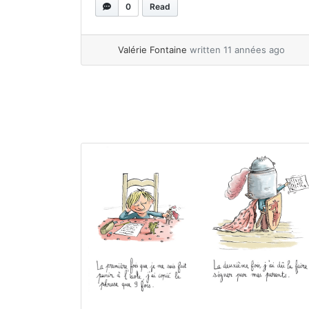
comprenais pas tout du premier coup.
0
Read
Lire cette histoire est pour moi comme
une berceuse, une lecture douceur. Elle
Valérie Fontaine
written 11 années ago
est... »
read more