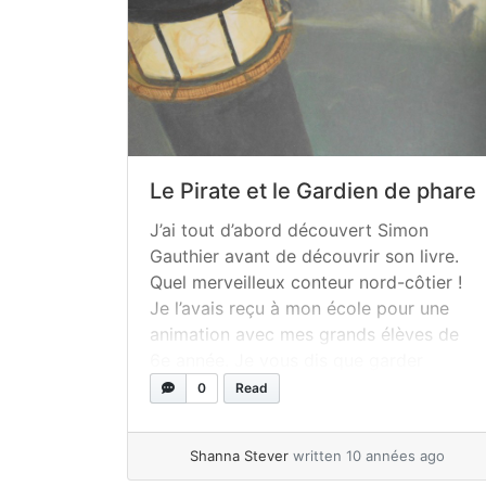
Le Pirate et le Gardien de phare
J’ai tout d’abord découvert Simon
Gauthier avant de découvrir son livre.
Quel merveilleux conteur nord-côtier !
Je l’avais reçu à mon école pour une
animation avec mes grands élèves de
6e année. Je vous dis que garder
l’intérêt de trois classes de préados
0
Read
n’est pas une tâche facile, mais Simon
Gauthier y est arrivé avec... »
read more
Shanna Stever
written 10 années ago