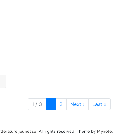
Current Page
Page
1 / 3
1
2
Next
›
Last
»
ittérature jeunesse
. All rights reserved. Theme by
Mynote
.