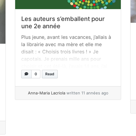
Les auteurs s’emballent pour
une 2e année
Plus jeune, avant les vacances, j’allais à
la librairie avec ma mère et elle me
disait : « Choisis trois livres ! » Je
capotais. Je prenais mille ans pour
choisir et cet été-là, j’avais 14 ans, j’ai
choisi La lumière blanche d’Anique
0
Read
Poitras. C’est le premier roman que j’ai lu
non stop, au soleil... »
read more
Anna-Maria Lacriola
written 11 années ago