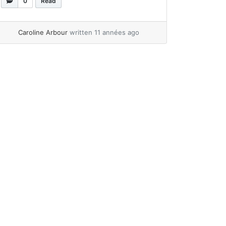
murs, le lit et jusqu’à la lune ! Chaque
0
Read
fois, les enfants lui rappellent ce dont ils
ont besoin et... »
read more
Caroline Arbour
written 11 années ago