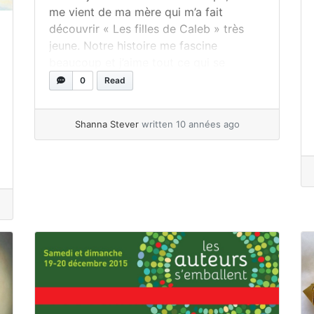
me vient de ma mère qui m’a fait
découvrir « Les filles de Caleb » très
jeune. Notre histoire me fascine
beaucoup et j’aime tout ce qui se
rattache à notre folklore et nos
0
Read
traditions. Vous ne serez pas surpris de
savoir que mon thème préféré en classe
Shanna Stever
written 10 années ago
est celui des... »
read more