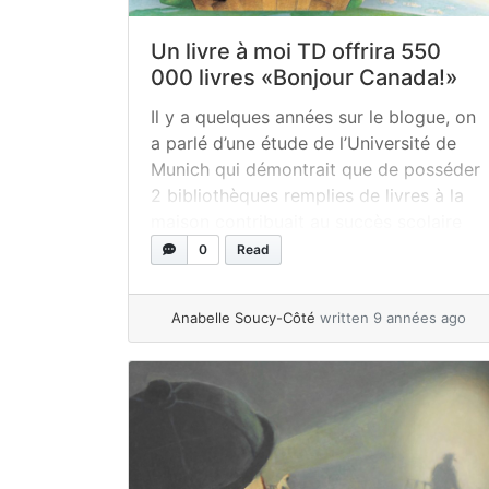
Un livre à moi TD offrira 550
000 livres «Bonjour Canada!»
Il y a quelques années sur le blogue, on
a parlé d’une étude de l’Université de
Munich qui démontrait que de posséder
2 bibliothèques remplies de livres à la
maison contribuait au succès scolaire
des enfants. [Lisez le billet complet ICI]
0
Read
Bien sûr, si vous êtes plus de ceux qui
fréquentent les bibliothèques publiques
Anabelle Soucy-Côté
written 9 années ago
chaque semaine,... »
read more