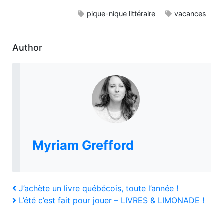
pique-nique littéraire
vacances
Author
Myriam Grefford
Navigation
Previous
J’achète un livre québécois, toute l’année !
Post
Next
L’été c’est fait pour jouer – LIVRES & LIMONADE !
de
Post