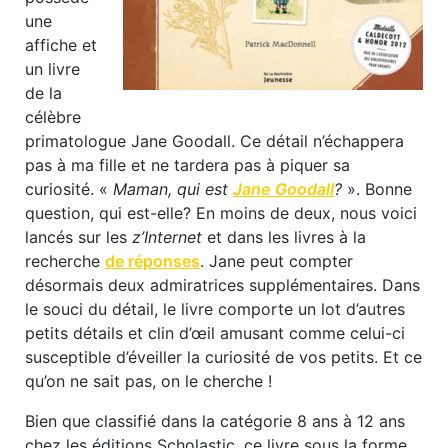
une
affiche et
un livre
de la
célèbre
primatologue Jane Goodall. Ce détail n’échappera
pas à ma fille et ne tardera pas à piquer sa
curiosité. «
Maman, qui est
Jane Goodall
?
». Bonne
question, qui est-elle? En moins de deux, nous voici
lancés sur les
z’Internet
et dans les livres à la
recherche
de réponses
. Jane peut compter
désormais deux admiratrices supplémentaires. Dans
le souci du détail, le livre comporte un lot d’autres
petits détails et clin d’œil amusant comme celui-ci
susceptible d’éveiller la curiosité de vos petits. Et ce
qu’on ne sait pas, on le cherche !
Bien que classifié dans la catégorie 8 ans à 12 ans
chez les éditions
Scholastic
, ce livre sous la forme