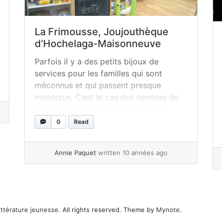
La Frimousse, Joujouthèque
d’Hochelaga-Maisonneuve
Parfois il y a des petits bijoux de
services pour les familles qui sont
méconnus et qui passent presque
inaperçus. C’est le cas des services de
Joujouthèques/Ludothèques. On en
compte généralement une par quartier à
0
Read
Montréal en plus de toutes celles que
l’on retrouve à l’extérieur de métropole.
Annie Paquet
written 10 années ago
La Frimousse, Joujouthèque
d’Hochelaga-Maisonneuve fait partie
de... »
read more
ittérature jeunesse
. All rights reserved. Theme by
Mynote
.