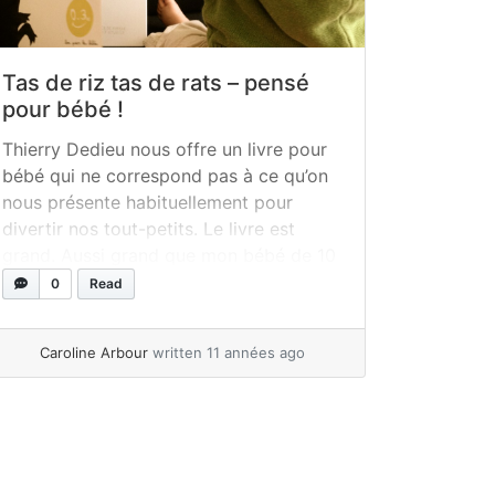
Tas de riz tas de rats – pensé
pour bébé !
Thierry Dedieu nous offre un livre pour
bébé qui ne correspond pas à ce qu’on
nous présente habituellement pour
divertir nos tout-petits. Le livre est
grand. Aussi grand que mon bébé de 10
mois lorsqu’il est assis devant. Il ne
0
Read
contient aucune couleur. Toute la force
de ses images tient du contraste entre
Caroline Arbour
written 11 années ago
le noir... »
read more