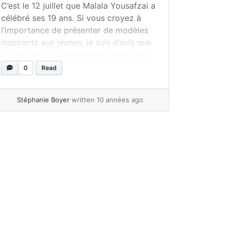
C’est le 12 juillet que Malala Yousafzai a
célébré ses 19 ans. Si vous croyez à
l’importance de présenter de modèles
inspirants aux jeunes, je suis d’avis que
ce qui suit vous intéressera. Voici deux
albums pour découvrir une jeune femme
0
Read
d’exception, et en boni, cinq activités à
réaliser en classe ! Qui est Malala?
Stéphanie Boyer
written 10 années ago
Malala... »
read more