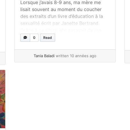
Lorsque j’avais 8-9 ans, ma mère me
lisait souvent au moment du coucher
des extraits d’un livre d’éducation à la
sexualité écrit par Janette Bertrand.
Grâce à ce rituel, elle essayait de me
préparer à sa manière au « mystérieux
0
Read
monde de la puberté ». Même si bien
honnêtement cela me gênait, je me
Tania Baladi
written 10 années ago
souviens... »
read more