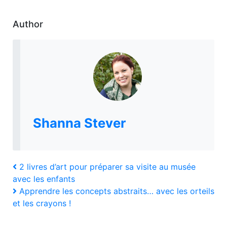
Author
Shanna Stever
Navigation
Previous
2 livres d’art pour préparer sa visite au musée
Post
avec les enfants
de
Next
Apprendre les concepts abstraits… avec les orteils
Post
l’article
et les crayons !