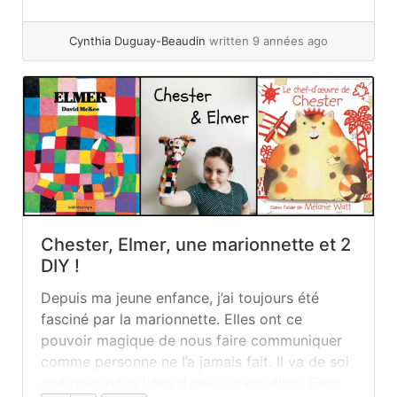
série spontanément, genre Lucky Luke ! C’est
clairement un genre que... »
read more
Cynthia Duguay-Beaudin
written 9 années ago
Chester, Elmer, une marionnette et 2
DIY !
Depuis ma jeune enfance, j’ai toujours été
fasciné par la marionnette. Elles ont ce
pouvoir magique de nous faire communiquer
comme personne ne l’a jamais fait. Il va de soi
que nous nous lions d’amitié avec elles. Elles