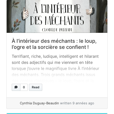
À l’intérieur des méchants : le loup,
l’ogre et la sorcière se confient !
Terrifiant, riche, ludique, intelligent et hilarant
sont des adjectifs qui me viennent en tête
lorsque j’ouvre le magnifique livre À l’intérieur
des méchants. Trois grands méchants issus
des contes classiques – le loup, l’ogre et la
sorcière – nous révèlent leurs plus grands
0
Read
secrets de tous les temps ! Qui a-t-il À
l’intérieur des méchants?... »
read more
Cynthia Duguay-Beaudin
written 9 années ago