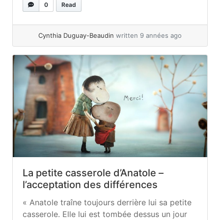
nous accompagnent au quotidien, en passant
0
Read
par la routine de lecture, aux conflits d’après la
récréation. On se... »
read more
Cynthia Duguay-Beaudin
written 9 années ago
La petite casserole d’Anatole –
l’acceptation des différences
« Anatole traîne toujours derrière lui sa petite
casserole. Elle lui est tombée dessus un jour