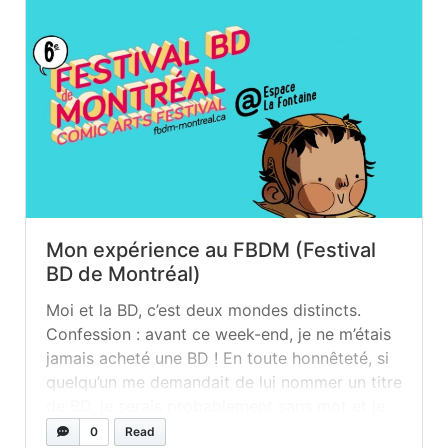
Mon expérience au FBDM (Festival
BD de Montréal)
Moi et la BD, c’est deux mondes distincts.
Confession : avant ce week-end, je ne m’étais
jamais acheté une BD ! En toute honnêteté, si
quelqu’un me demandait de lui nommer un titre
de BD, je serais probablement sans mot et je
finirais simplement par balancer un nom de
0
Read