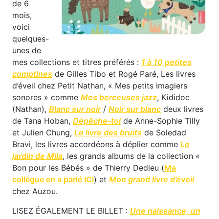
de 6
mois,
voici
quelques-
unes de
mes collections et titres préférés :
1 à 10 petites
comptines
de Gilles Tibo et Rogé Paré, Les livres
d’éveil chez Petit Nathan, « Mes petits imagiers
sonores » comme
Mes berceuses jazz
, Kididoc
(Nathan),
Blanc sur noir
/
Noir sur blanc
deux livres
de Tana Hoban,
Dépêche-toi
de Anne-Sophie Tilly
et Julien Chung,
Le livre des bruits
de Soledad
Bravi, les livres accordéons à déplier comme
Le
jardin de Mila
, les grands albums de la collection «
Bon pour les Bébés » de Thierry Dedieu (
Ma
collègue en a parlé ICI
) et
Mon grand livre d’éveil
chez Auzou.
LISEZ ÉGALEMENT LE BILLET :
Une naissance, un