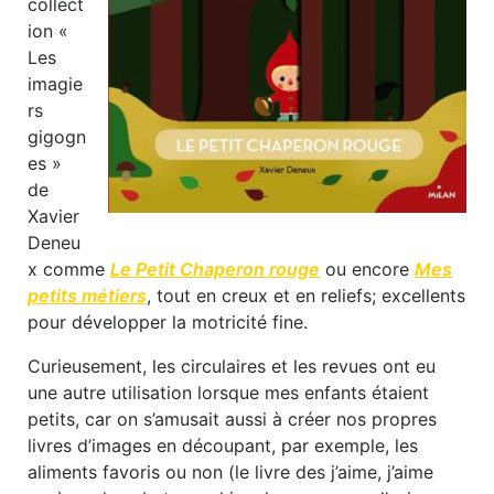
collect
ion «
Les
imagie
rs
gigogn
es »
de
Xavier
Deneu
x comme
Le Petit Chaperon rouge
ou encore
Mes
petits métiers
, tout en creux et en reliefs; excellents
pour développer la motricité fine.
Curieusement, les circulaires et les revues ont eu
une autre utilisation lorsque mes enfants étaient
petits, car on s’amusait aussi à créer nos propres
livres d’images en découpant, par exemple, les
aliments favoris ou non (le livre des j’aime, j’aime