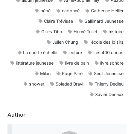
album jeunesse
Anne-Sophie Tilly
Auzou
bébé
cartonné
Catherine Hellier
Claire Trévisse
Gallimard Jeunesse
Gilles Tibo
Hervé Tullet
histoire
Julien Chung
l'école des loisirs
La courte échelle
lecture
Les 400 coups
littérature jeunesse
livre de bain
livre sonore
Milan
Rogé Paré
Seuil Jeunesse
shower
Soledad Bravi
Thierry Dedieu
Xavier Deneux
Author