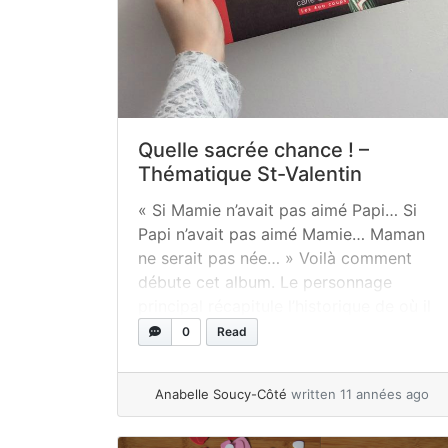
Quelle sacrée chance ! –
Thématique St-Valentin
« Si Mamie n’avait pas aimé Papi… Si
Papi n’avait pas aimé Mamie… Maman
ne serait pas née… » Voilà comment
débute cet album. Le personnage
principal récapitule l’historique de où il
vient à travers les pages de son livre de
0
Read
naissance. Quelle sacrée chance ! : ode
à la famille Quelle sacrée chance !... »
Anabelle Soucy-Côté
written 11 années ago
read more