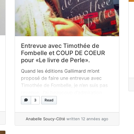
Entrevue avec Timothée de
Fombelle et COUP DE COEUR
pour «Le livre de Perle».
Quand les éditions Gallimard m’ont
proposé de faire une entrevue avec
Timothée de Fombelle, je n’en suis pas
revenue. J’ai beaucoup d’admiration
pour ce grand auteur jeunesse lu
3
Read
partout dans le monde et j’avais très
envie de plonger dans son univers. Voici
Anabelle Soucy-Côté
written 12 années ago
donc mon entrevue avec lui : Anabelle :
Parlez-nous de votre roman «Le livre