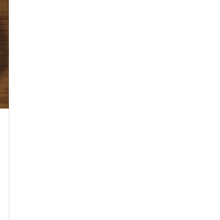
de... »
read more