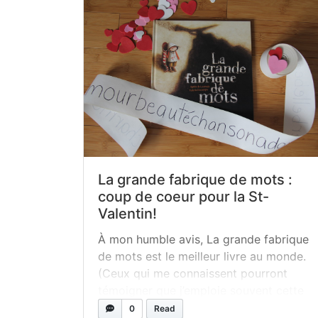
La grande fabrique de mots :
coup de coeur pour la St-
Valentin!
À mon humble avis, La grande fabrique
de mots est le meilleur livre au monde.
(Ceux qui me connaissent pourront
témoigner que j’emploie souvent cette
formule pour parler de plusieurs autres
0
Read