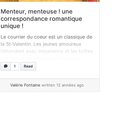
Menteur, menteuse ! une
correspondance romantique
unique !
Le courrier du coeur est un classique de
la St-Valentin. Les jeunes amoureux
l’attendent avec impatience et les boîtes
aux lettres se remplissent à vitesse
grand V! Quel bonheur de voir les
1
Read
enfants écrire librement, avec plaisir et
s’échanger des mots doux… L’utilisation
Valérie Fontaine
written 12 années ago
de l’album Menteur, menteuse! s’insère
parfaitement dans ce moment de
l’année où Cupidon... »
read more