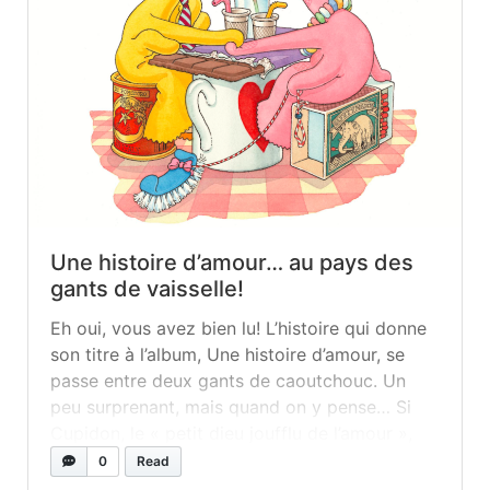
Une histoire d’amour… au pays des
gants de vaisselle!
Eh oui, vous avez bien lu! L’histoire qui donne
son titre à l’album, Une histoire d’amour, se
passe entre deux gants de caoutchouc. Un
peu surprenant, mais quand on y pense… Si
Cupidon, le « petit dieu joufflu de l’amour »,
peut toucher de ses flèches le coeur des gens
0
Read
ordinaires tout autant que celui de