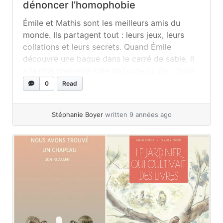
dénoncer l’homophobie
Émile et Mathis sont les meilleurs amis du
monde. Ils partagent tout : leurs jeux, leurs
collations et leurs secrets. Quand Émile
découvre une bague dans le carré de sable, il
a la plus meilleure idée de toute sa vie… Sous
le grand érable, Émile dit : – Mathis, tu es mon
0
Read
plus meilleur ami.... »
read more
Stéphanie Boyer
written 9 années ago