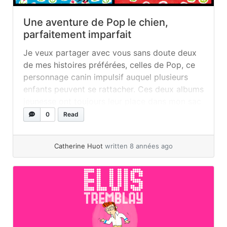
Une aventure de Pop le chien,
parfaitement imparfait
Je veux partager avec vous sans doute deux
de mes histoires préférées, celles de Pop, ce
personnage canin impulsif auquel plusieurs
enfants peuvent se rattacher. Ces deux albums
jeunesse ont toujours leur place dans mon sac
de suppléance, car j’ai un plaisir fou à les
0
Read
raconter aux jeunes enfants (2 à 7 ans). Ainsi,
quand je... »
read more
Catherine Huot
written 8 années ago