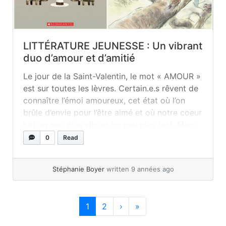
LITTÉRATURE JEUNESSE : Un vibrant
duo d’amour et d’amitié
Le jour de la Saint-Valentin, le mot « AMOUR »
est sur toutes les lèvres. Certain.e.s rêvent de
connaître l’émoi amoureux, cet état où l’on
brûle d’envie pour l’être aimé et où notre coeur
bat un peu plus vite et un peu plus fort. Mais
est-ce vraiment cette définition de l’amour qui
0
Read
revêt le plus... »
read more
Stéphanie Boyer
written 9 années ago
Page navigation
Current Page
Page
1
2
›
»