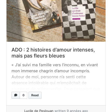
ADO : 2 histoires d’amour intenses,
mais pas fleurs bleues
« J’ai suivi ma famille vers l’inconnu, en vivant
mon immense chagrin d’amour incompris.
Autour de moi, personne n’a senti cette
absence intolérable qui m’empêchait de
sourire et de m’émerveiller. Tous pensaient que
le temps et les découvertes à venir allaient
0
Read
arranger les choses. J’ai traversé mon enfance
comme une voyageuse solitaire. Je suis
Lucile de Peslouan
written 9 années ago