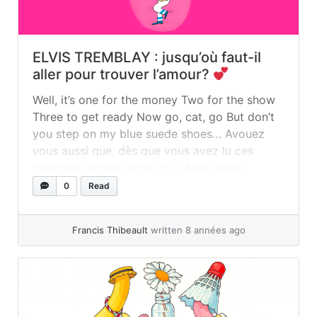
ELVIS TREMBLAY : jusqu’où faut-il
aller pour trouver l’amour?
Well, it’s one for the money Two for the show
Three to get ready Now go, cat, go But don’t
you step on my blue suede shoes… Avouez
vous aussi que, dès que vous avez lu ces
premières lignes, vous vous êtes laissé
emporter par ce classique des années 50,
0
Read
encore indémodable à ce jour... »
read more
Francis Thibeault
written 8 années ago