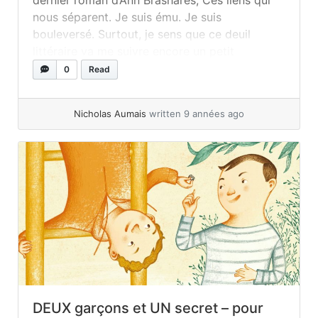
dernier roman d’Ann Brashares, Ces liens qui
nous séparent. Je suis ému. Je suis
bouleversé. Surtout, je sens que ce deuil
littéraire va me suivre encore un petit
moment… Pour les besoins de la cause, je me
0
Read
dois d’abord de vous faire un rapide topo sur
la... »
read more
Nicholas Aumais
written 9 années ago
DEUX garçons et UN secret – pour