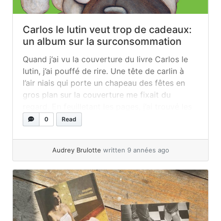
Carlos le lutin veut trop de cadeaux:
un album sur la surconsommation
Quand j’ai vu la couverture du livre Carlos le
lutin, j’ai pouffé de rire. Une tête de carlin à
l’air niais qui porte un chapeau des fêtes en
gros plan sur la couverture me fixait du
regard. En feuilletant les pages, j’ai trouvé les
images vraiment très drôles et Carlos a su me
0
Read
convaincre avec... »
read more
Audrey Brulotte
written 9 années ago