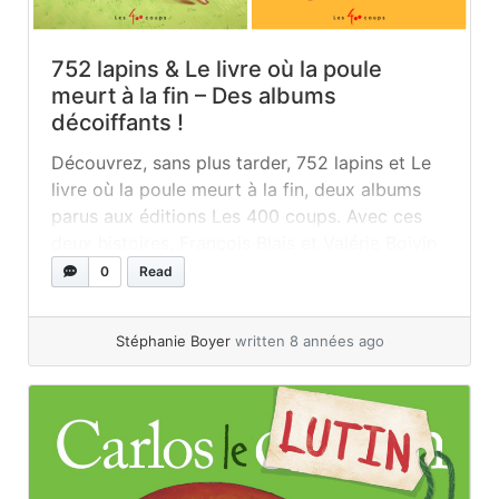
752 lapins & Le livre où la poule
meurt à la fin – Des albums
décoiffants !
Découvrez, sans plus tarder, 752 lapins et Le
livre où la poule meurt à la fin, deux albums
parus aux éditions Les 400 coups. Avec ces
deux histoires, François Blais et Valérie Boivin
brassent et décoiffent. Le style incisif de
0
Read
l’auteur combiné aux illustrations vives et
burlesques de l’illustratrice ne laissent
Stéphanie Boyer
written 8 années ago
personne indifférent. Des albums... »
read
more