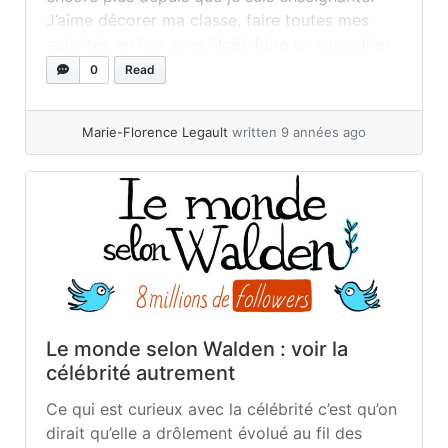
J’aime décorer ma classe, faire toutes mes
activités en lien avec Noël, faire un calendrier
de l’avent rempli de surprises pour mes
0
Read
cocos… Bref, je suis une « crazy Christmas
lady »... »
read more
Marie-Florence Legault
written 9 années ago
Le monde selon Walden : voir la
célébrité autrement
Ce qui est curieux avec la célébrité c’est qu’on
dirait qu’elle a drôlement évolué au fil des