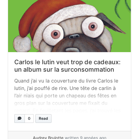
Carlos le lutin veut trop de cadeaux:
un album sur la surconsommation
Quand j’ai vu la couverture du livre Carlos le
lutin, j’ai pouffé de rire. Une tête de carlin à
l’air niais qui porte un chapeau des fêtes en
gros plan sur la couverture me fixait du
regard. En feuilletant les pages, j’ai trouvé les
images vraiment très drôles et Carlos a su me
0
Read
convaincre avec... »
read more
Audrey Brulotte
written 9 années ago