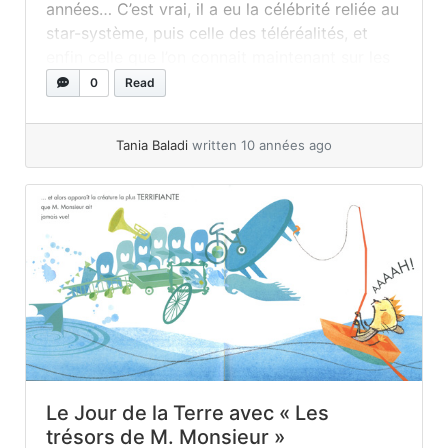
années… C’est vrai, il a eu la célébrité reliée au
star-système, puis celle des téléréalités, et
enfin celle que l’on connait maintenant sur les
réseaux sociaux. Vous savez le rêve de
0
Read
devenir « instafamous » ou un-e «... »
read
more
Tania Baladi
written 10 années ago
Le Jour de la Terre avec « Les
trésors de M. Monsieur »