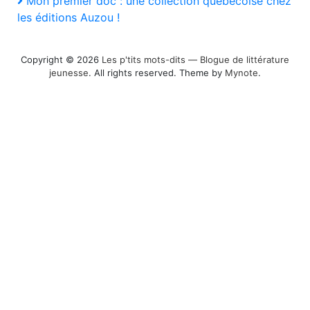
Mon premier doc : une collection québécoise chez
Post
l’article
les éditions Auzou !
Copyright © 2026
Les p'tits mots-dits ― Blogue de littérature
jeunesse
. All rights reserved. Theme by
Mynote
.