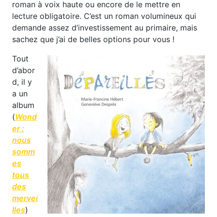
roman à voix haute ou encore de le mettre en
lecture obligatoire. C’est un roman volumineux qui
demande assez d’investissement au primaire, mais
sachez que j’ai de belles options pour vous !
Tout
d’abor
d, il y
a un
album
(
Wond
er :
nous
somm
es
tous
des
mervei
lles
)