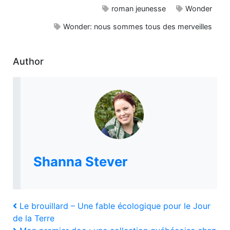
roman jeunesse
Wonder
Wonder: nous sommes tous des merveilles
Author
Shanna Stever
Navigation
Previous
Le brouillard – Une fable écologique pour le Jour
Post
de la Terre
de
Next