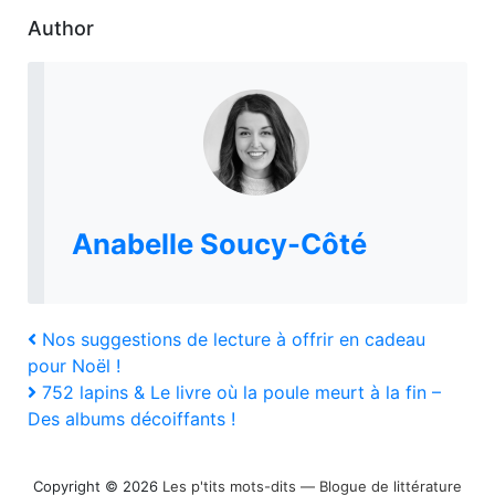
Author
Anabelle Soucy-Côté
Navigation
Previous
Nos suggestions de lecture à offrir en cadeau
Post
pour Noël !
de
Next
752 lapins & Le livre où la poule meurt à la fin –
Post
l’article
Des albums décoiffants !
Copyright © 2026
Les p'tits mots-dits ― Blogue de littérature