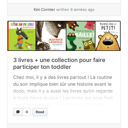
»
read more
Kim Cormier
written 9 années ago
3 livres + une collection pour faire
participer ton toddler
Chez moi, il y a des livres partout ! La routine
du soir implique bien sûr une histoire avant le
dodo, mais il y a aussi les livres qu’on regarde
à toute heure du jour ! Les livres qui nous font
rire, crier, grogner… Les livres qui font que
même mon deux-ans peut participer !... »
read
0
Read
more