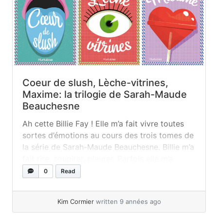
Coeur de slush, Lèche-vitrines,
Maxime: la trilogie de Sarah-Maude
Beauchesne
Ah cette Billie Fay ! Elle m’a fait vivre toutes
sortes d’émotions au cours des trois tomes de
la série de Sarah-Maude Beauchesne. Billie m’a
fait rire, soupirer, pleurer. Parfois elle m’a
découragée, parfois je l’ai enviée, mais par-
0
Read
dessus tout, je voudrais donc être son amie !
Une chose est certaine, Billie n’a pas peur... »
Kim Cormier
written 9 années ago
read more