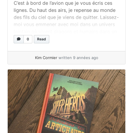
C’est à bord de l’avion que je vous écris ces
lignes. Du haut des airs, je repense au monde
des fils du ciel que je viens de quitter. Laissez-
moi vous emmener avec moi dans un univers
lointain où vivent dragons et humains dans un
décor fantastique, celui de la série Le cycle
0
Read
draconique de la... »
read more
Kim Cormier
written 9 années ago