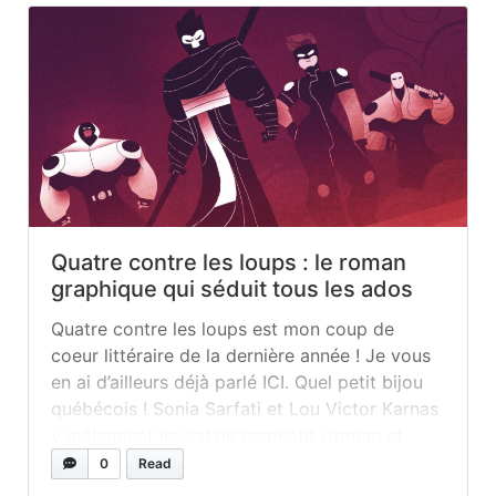
Quatre contre les loups : le roman
graphique qui séduit tous les ados
Quatre contre les loups est mon coup de
coeur littéraire de la dernière année ! Je vous
en ai d’ailleurs déjà parlé ICI. Quel petit bijou
québécois ! Sonia Sarfati et Lou Victor Karnas
y mélangent leur style respectif (roman et
bande dessinée) pour créer une histoire
0
Read
éclatée ! Quatre contre les loups, c’est quatre...