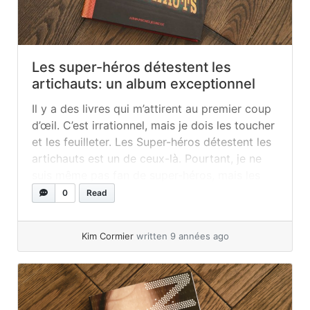
Les super-héros détestent les
artichauts: un album exceptionnel
Il y a des livres qui m’attirent au premier coup
d’œil. C’est irrationnel, mais je dois les toucher
et les feuilleter. Les Super-héros détestent les
artichauts est un de ceux-là. Pourtant, je ne
suis même pas fan de super-héros, mais les
images et les couleurs de cet album m’ont tout
0
Read
de suite charmée, attirée !... »
read more
Kim Cormier
written 9 années ago