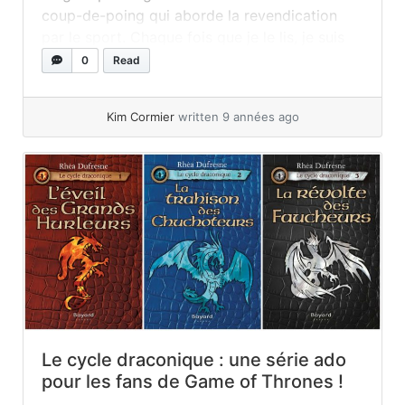
coup-de-poing qui aborde la revendication
par le sport. Chaque fois que je le lis, je suis
envahie par les émotions devant tant
0
Read
d’injustice et de courage. Tellement que,
lorsque j’en fais la lecture à... »
read more
Kim Cormier
written 9 années ago
Le cycle draconique : une série ado
pour les fans de Game of Thrones !