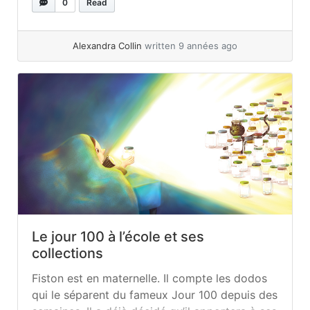
chez ses cousins écureuils. Rapidement, il ne
0
Read
fait pas l’unanimité pour plusieurs raisons… «
Pourtant, grâce à Momo, ils vont tous... »
read
Alexandra Collin
written 9 années ago
more
Le jour 100 à l’école et ses
collections
Fiston est en maternelle. Il compte les dodos
qui le séparent du fameux Jour 100 depuis des