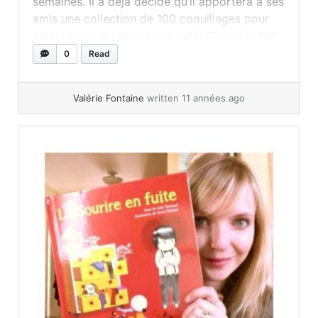
semaines. Il a déjà décidé qu’il apportera à ses
amis une collection de 100 coquillages pour
célébrer cette journée spéciale. C’est que 100
jours, c’est immense lorsque ta vie entière, à
0
Read
cet âge, en compte à peine 2000... »
read
more
Valérie Fontaine
written 11 années ago