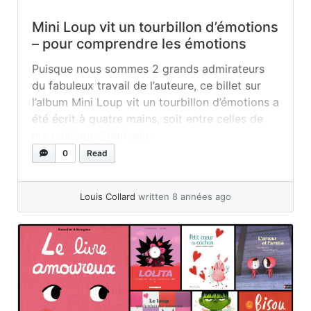
Mini Loup vit un tourbillon d’émotions
– pour comprendre les émotions
Puisque nous sommes 2 grands admirateurs
du fabuleux travail de l’auteure, ce billet sur
l’album Mini Loup vit un tourbillon d’émotions a
été écrit à quatre mains, soit entre celles de
ma collègue Stéphanie
Deslauriers (psychoéducatrice) et moi, Louis
0
Read
Collard (éducateur dans un C.P.E.). Ce livre
pour nos minis est tout simplement un petit
Louis Collard
written 8 années ago
bijou ! Écrit par Solène... »
read more