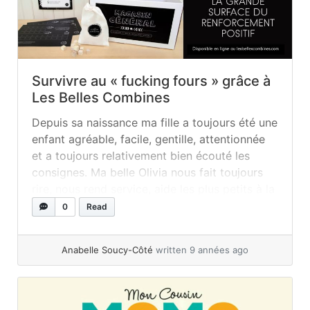
Survivre au « fucking fours » grâce à
Les Belles Combines
Depuis sa naissance ma fille a toujours été une
enfant agréable, facile, gentille, attentionnée
et a toujours relativement bien écouté les
consignes. Ma belle Olivia nous fait toujours
rire, nous rend service, aide les plus petits à la
garderie… Puis un jour, elle a eu QUATRE ANS.
0
Read
S’il y a bien une chose que j’aurais... »
read
more
Anabelle Soucy-Côté
written 9 années ago