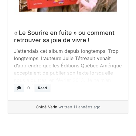
« Le Sourire en fuite » ou comment
retrouver sa joie de vivre !
J’attendais cet album depuis longtemps. Trop
longtemps. L’auteure Julie Tétreault venait
d’apprendre que les Éditions Québec Amérique
acceptaient de publier son texte lorsqu’elle
nous a quittés, en février 2013. Je ne m’en
cacherai pas, l’auteure était mon amie. Une
0
Read
amie très précieuse, bien qu’on ait eu peu de
temps pour apprendre à se connaître. Avec... »
Chloé Varin
written 11 années ago
read more