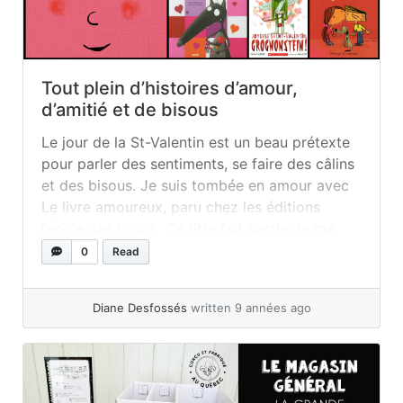
Tout plein d’histoires d’amour,
d’amitié et de bisous
Le jour de la St-Valentin est un beau prétexte
pour parler des sentiments, se faire des câlins
et des bisous. Je suis tombée en amour avec
Le livre amoureux, paru chez les éditions
l’école des loisirs. Ce titre fait partie de ma
catégorie « les livres interactifs d’avant les
0
Read
tablettes ». Vous savez ces livres qui
interpellent... »
read more
Diane Desfossés
written 9 années ago