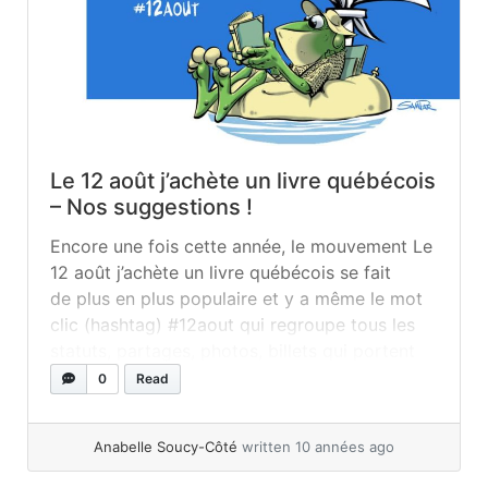
Le 12 août j’achète un livre québécois
– Nos suggestions !
Encore une fois cette année, le mouvement Le
12 août j’achète un livre québécois se fait
de plus en plus populaire et y a même le mot
clic (hashtag) #12aout qui regroupe tous les
statuts, partages, photos, billets qui portent
sur le sujet. Ce que j’aime de cet événement
0
Read
c’est que tout le monde y va de ses
suggestions... »
read more
Anabelle Soucy-Côté
written 10 années ago