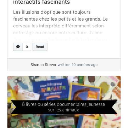
interactifs fascinants
Les illusions d’optique sont toujours
fascinantes chez les petits et les grands. Le
cerveau les interprète différemment selon
notre âge ou encore notre culture. J’aime
beaucoup regarder les enfants tenter de voir
les différentes façons d’interpréter
0
Read
l’illustration. En classe, j’aime en laisser aux
élèves qui terminent plus tôt un peu comme
Shanna Stever
written 10 années ago
des énigmes. Je leur... »
read more