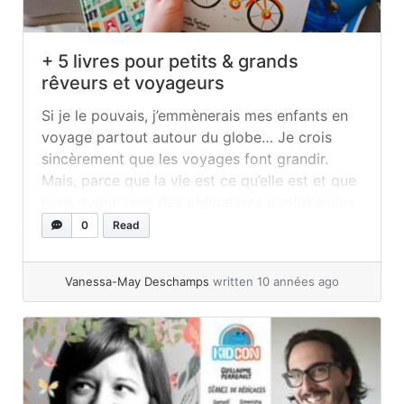
+ 5 livres pour petits & grands
rêveurs et voyageurs
Si je le pouvais, j’emmènerais mes enfants en
voyage partout autour du globe… Je crois
sincèrement que les voyages font grandir.
Mais, parce que la vie est ce qu’elle est et que
nous avons tous des obligations quotidiennes
et des comptes à payer, ce n’est pas toujours
0
Read
évident de partir à la découverte d’un
nouveau... »
read more
Vanessa-May Deschamps
written 10 années ago