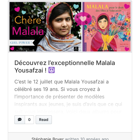
Découvrez l’exceptionnelle Malala
Yousafzai !
C’est le 12 juillet que Malala Yousafzai a
célébré ses 19 ans. Si vous croyez à
l’importance de présenter de modèles
inspirants aux jeunes, je suis d’avis que ce qui
suit vous intéressera. Voici deux albums pour
découvrir une jeune femme d’exception, et en
0
Read
boni, cinq activités à réaliser en classe ! Qui
est Malala? Malala... »
read more
Stéphanie Boyer
written 10 années ago