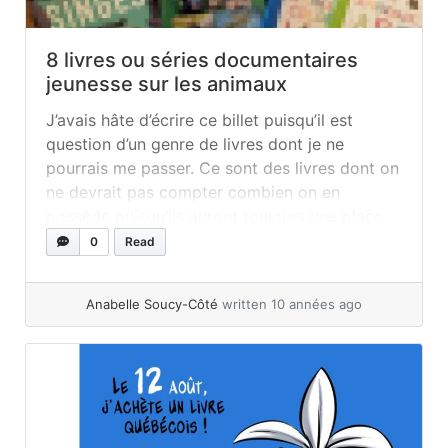
8 livres ou séries documentaires
jeunesse sur les animaux
J’avais hâte d’écrire ce billet puisqu’il est
question d’un genre de livres dont je ne
pourrais me passer. Ce sont des livres dont on
ne devrait pas compter combien on en
possède puisqu’ils auront toujours une place
importante dans chaque maison, chaque
0
Read
garderie et chaque classe. Bon, vous l’avez vu
dans le titre et il s’agit bien des livres... »
read
Anabelle Soucy-Côté
written 10 années ago
more