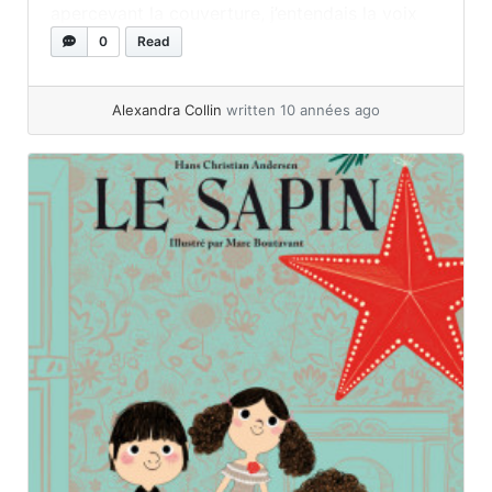
apercevant la couverture, j’entendais la voix
du petit garçon murmurer « aller, aller, vole,
0
Read
vole » en faisant aller impatiemment ses bras
de haut... »
read more
Alexandra Collin
written 10 années ago