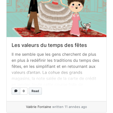
Les valeurs du temps des fêtes
Il me semble que les gens cherchent de plus
en plus à redéfinir les traditions du temps des
fêtes, en les simplifiant et en retournant aux
valeurs d’antan. La cohue des grands
magasins, la note salée de la carte de crédit
en janvier, toute cette course folle de
décembre nous inspirent de moins en moins....
0
Read
»
read more
Valérie Fontaine
written 11 années ago