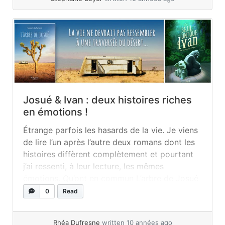
Josué & Ivan : deux histoires riches
en émotions !
Étrange parfois les hasards de la vie. Je viens
de lire l’un après l’autre deux romans dont les
histoires diffèrent complètement et pourtant
j’ai ressenti, à leur lecture, les mêmes
émotions. Qu’ont en commun L’arbre de Josué
et Ivan le seul et unique? À priori rien du tout
0
Read
puisque le premier est un roman assez... »
read more
Rhéa Dufresne
written 10 années ago