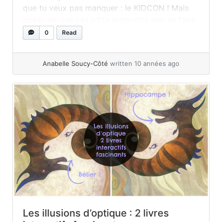
que tu veux pas manquer : le KIDCON ! Mais
qu’est-ce que Les p’tits mots-dits s’en va faire
dans une convention pour les jeunes vous
0
Read
vous dites peut-être? Bon, d’abord, qu’est-ce
qu’une... »
read more
Anabelle Soucy-Côté
written 10 années ago
Les illusions d’optique : 2 livres