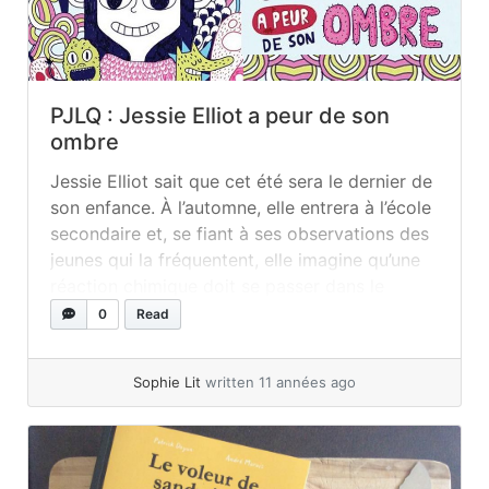
PJLQ : Jessie Elliot a peur de son
ombre
Jessie Elliot sait que cet été sera le dernier de
son enfance. À l’automne, elle entrera à l’école
secondaire et, se fiant à ses observations des
jeunes qui la fréquentent, elle imagine qu’une
réaction chimique doit se passer dans le
cerveau des jeunes de 13 ans et qu’elle risque
0
Read
aussi d’y passer. En attendant, elle... »
read
more
Sophie Lit
written 11 années ago