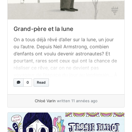
Grand-père et la lune
On a tous déjà rêvé d’aller sur la lune, un jour
ou l’autre. Depuis Neil Armstrong, combien
d’enfants ont voulu devenir astronautes? Et
pourtant, rares sont ceux qui ont la chance de
réaliser ce rêve, car on ne devient pas
voyageur de l’espace du jour au lendemain… À
moins de remporter le Concours-de-qui-ira-
0
Read
sur-la-lune, à l’instar... »
read more
Chloé Varin
written 11 années ago