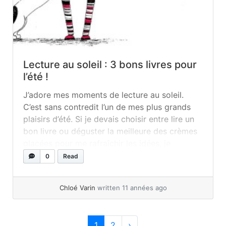
Lecture au soleil : 3 bons livres pour
l’été !
J’adore mes moments de lecture au soleil.
C’est sans contredit l’un de mes plus grands
plaisirs d’été. Si je devais choisir entre lire un
bon livre ou déguster la meilleure des crèmes
glacées pour me rafraîchir les idées, je
choisirais le livre sans hésiter. Mais j’ai
0
Read
découvert à mes dépens que la lecture est un
plaisir... »
read more
Chloé Varin
written 11 années ago
Page navigation
Current Page
Page
1
2
›