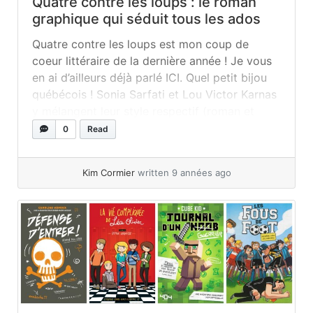
Quatre contre les loups : le roman
graphique qui séduit tous les ados
Quatre contre les loups est mon coup de
coeur littéraire de la dernière année ! Je vous
en ai d’ailleurs déjà parlé ICI. Quel petit bijou
québécois ! Sonia Sarfati et Lou Victor Karnas
y mélangent leur style respectif (roman et
bande dessinée) pour créer une histoire
0
Read
éclatée ! Quatre contre les loups, c’est quatre...
»
read more
Kim Cormier
written 9 années ago