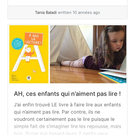
d’aventures, des histoires fantastiques, des
livres avec des animaux, beaucoup de loups,
Tania Baladi
written 10 années ago
de princesses ou de titres... »
read more
AH, ces enfants qui n’aiment pas lire !
J’ai enfin trouvé LE livre à faire lire aux enfants
qui n’aiment pas lire. Par contre, ils ne
voudront certainement pas le lire puisque le
simple fait de s’imaginer lire les repousse, mais
bon, SI par pur hasard leurs 2 petits yeux