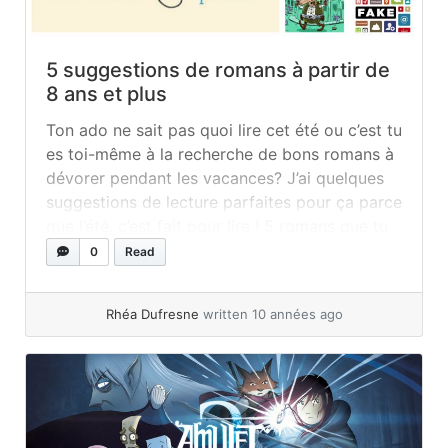
5 suggestions de romans à partir de
8 ans et plus
Ton ado ne sait pas quoi lire cet été ou c’est tu
es toi-même à la recherche de bons romans à
dévorer pendant les vacances? J’ai quelques
suggestions de lecture parfaites pour ça parce
que l’été, c’est fait pour lire ! 5 romans que tu
adoreras lire cet été Fake fake fake Suivre
0
Read
Edvard, cet... »
read more
Rhéa Dufresne
written 10 années ago