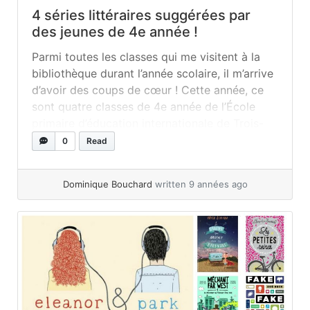
4 séries littéraires suggérées par
des jeunes de 4e année !
Parmi toutes les classes qui me visitent à la
bibliothèque durant l’année scolaire, il m’arrive
d’avoir des coups de cœur ! Cette année, ce
sont quatre classes de 4e année de l’École
primaire d’éducation internationale de Trois-
Rivières. Ces jeunes ont été des usagers
0
Read
modèles : ils utilisaient le catalogue de
recherche et repéraient les documents dans...
Dominique Bouchard
written 9 années ago
»
read more