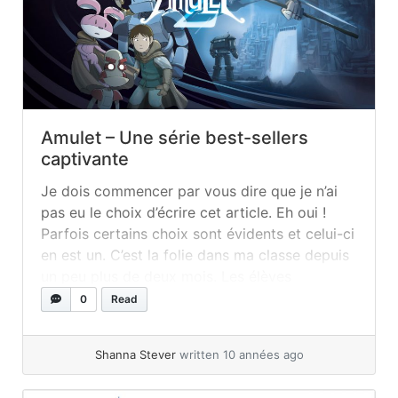
Amulet – Une série best-sellers
captivante
Je dois commencer par vous dire que je n’ai
pas eu le choix d’écrire cet article. Eh oui !
Parfois certains choix sont évidents et celui-ci
en est un. C’est la folie dans ma classe depuis
un peu plus de deux mois. Les élèves
s’arrachent cette série à un point tel que je ne
0
Read
pensais... »
read more
Shanna Stever
written 10 années ago